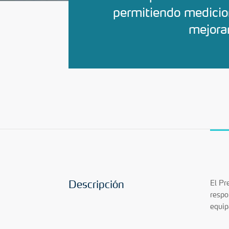
permitiendo medicion
mejoran
Descripción
El Pr
respo
equip