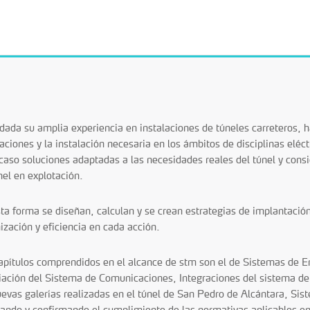
dada su amplia experiencia en instalaciones de túneles carreteros, h
laciones y la instalación necesaria en los ámbitos de disciplinas elé
caso soluciones adaptadas a las necesidades reales del túnel y cons
nel en explotación.
ta forma se diseñan, calculan y se crean estrategias de implantacio
ización y eficiencia en cada acción.
apítulos comprendidos en el alcance de stm son el de Sistemas de
ación del Sistema de Comunicaciones, Integraciones del sistema de C
uevas galerías realizadas en el túnel de San Pedro de Alcántara, Sist
ando y confirmando el cumplimiento de las normativas aplicables e