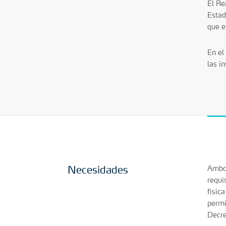
El Re
Estad
que e
En el
las i
Necesidades
Ambos
requi
físic
permi
Decre