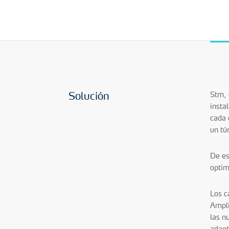
Solución
Stm, 
insta
cada 
un tú
De es
optim
Los c
Ampli
las n
adapt