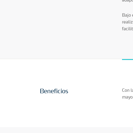
Bajo 
reali
facil
Beneficios
Con l
mayor