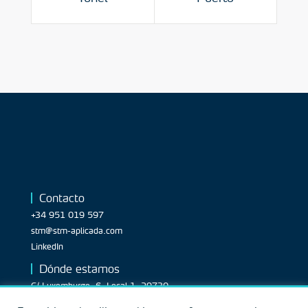
Contacto
+34 951 019 597
stm@stm-aplicada.com
LinkedIn
Dónde estamos
C/ Luxemburgo, 6, Local 1. 29730.
Rincón de la Victoria, Málaga